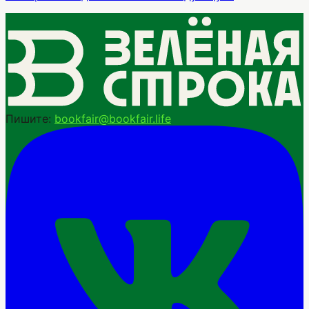
Пишите:
bookfair@bookfair.life