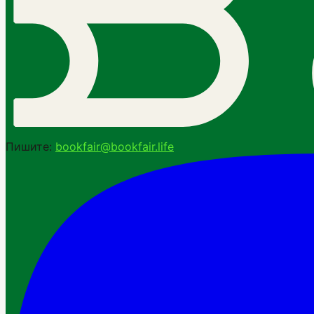
Пишите:
bookfair@bookfair.life