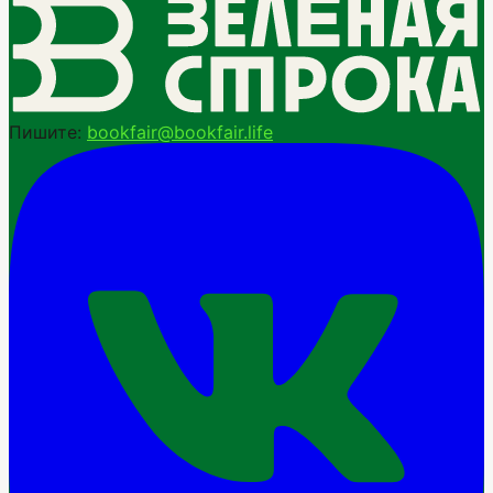
Пишите:
bookfair@bookfair.life