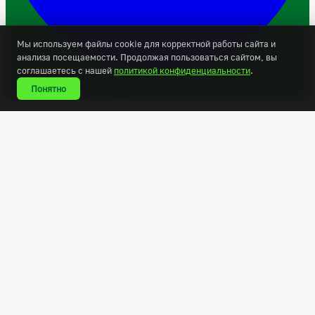
Мы используем файлы cookie для корректной работы сайта и
анализа посещаемости. Продолжая пользоваться сайтом, вы
соглашаетесь с нашей
политикой конфиденциальности
.
Понятно
© 2026 Зелёная строка