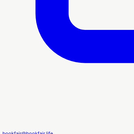
bookfair@bookfair.life