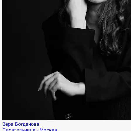
Вера Богданова
Писательница · Москва