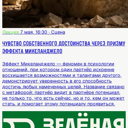
Лекция
7 мая, 16:30
· Сцена
Чувство собственного достоинства через призму
эффекта Микеланджело
Эффект Микеланджело — феномен в психологии
отношений, при котором один партнёр искренне
восхищается возможностями и талантами другого,
демонстрирует уверенность в его способность
достичь любых намеченных целей. Название связано
с метафорой: партнёр видит в партнёре потенциал,
не только то, что есть сейчас, но и то, кем он может
стать, и помогает этому потенциалу проявиться.