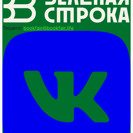
Пишите:
bookfair@bookfair.life