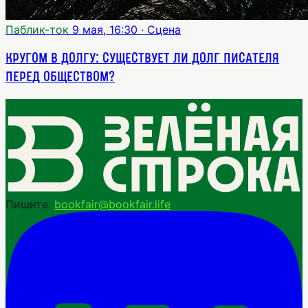
Паблик-ток
9 мая, 16:30
· Сцена
Кругом в долгу: существует ли долг писателя
перед обществом?
Пишите:
bookfair@bookfair.life