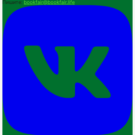
Пишите:
bookfair@bookfair.life