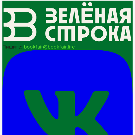
Пишите:
bookfair@bookfair.life