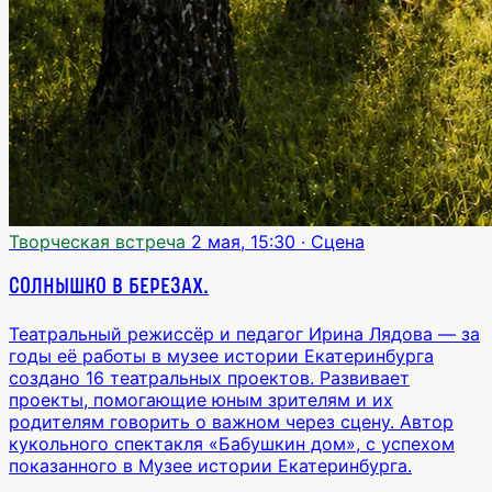
Творческая встреча
2 мая, 15:30
· Сцена
Солнышко в березах.
Театральный режиссёр и педагог Ирина Лядова — за
годы её работы в музее истории Екатеринбурга
создано 16 театральных проектов. Развивает
проекты, помогающие юным зрителям и их
родителям говорить о важном через сцену. Автор
кукольного спектакля «Бабушкин дом», с успехом
показанного в Музее истории Екатеринбурга.