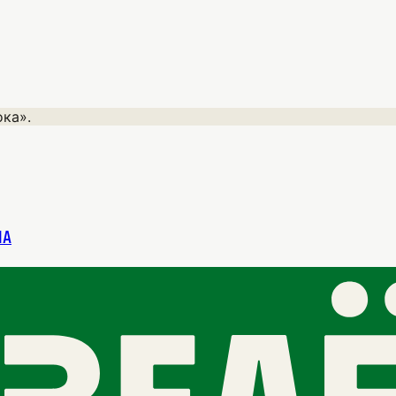
ка».
ла