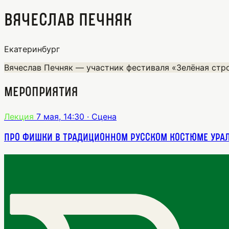
Вячеслав Печняк
Екатеринбург
Вячеслав Печняк — участник фестиваля «Зелёная стро
Мероприятия
Лекция
7 мая, 14:30
· Сцена
Про фишки в традиционном русском костюме Ура