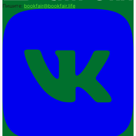
Пишите:
bookfair@bookfair.life