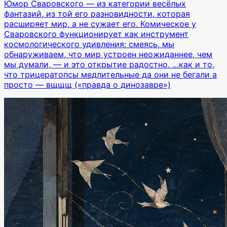
Юмор Сваровского — из категории весёлых
фантазий, из той его разновидности, которая
расширяет мир, а не сужает его. Комическое у
Сваровского функционирует как инструмент
космологического удивления: смеясь, мы
обнаруживаем, что мир устроен неожиданнее, чем
мы думали, — и это открытие радостно. …как и то,
что трицератопсы медлительные да они не бегали а
просто — вщщщ («правда о динозавре»)