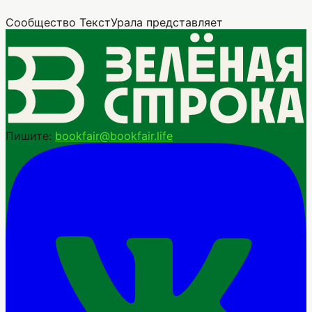
Сообщество ТекстУрала представляет
Пишите:
bookfair@bookfair.life