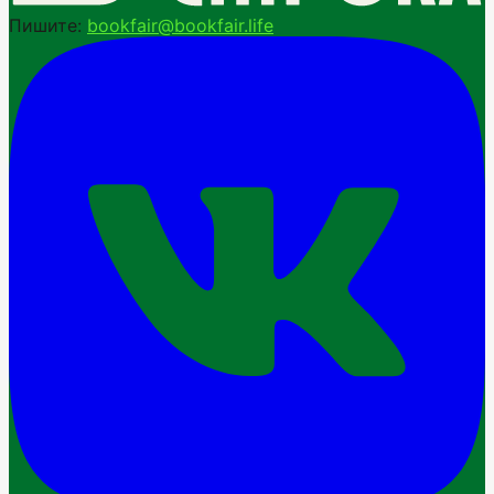
Пишите:
bookfair@bookfair.life