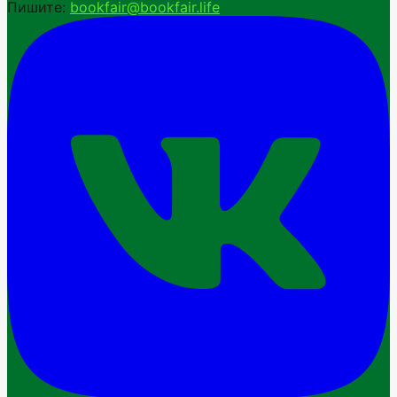
Пишите:
bookfair@bookfair.life