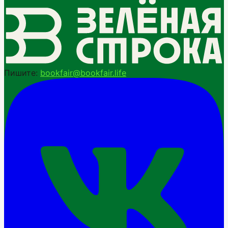
Пишите:
bookfair@bookfair.life