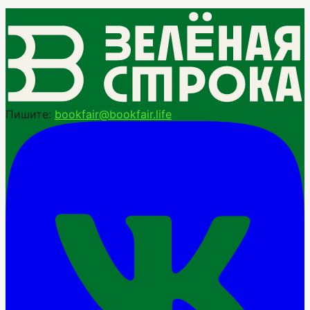
Пишите:
bookfair@bookfair.life